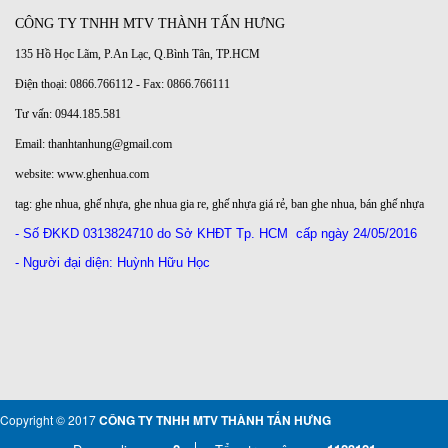
CÔNG TY TNHH MTV THÀNH TẤN HƯNG
135 Hồ Học Lãm, P.An Lạc, Q.Bình Tân, TP.HCM
Điện thoại: 0866.766112 - Fax: 0866.766111
Tư vấn: 0944.185.581
Email: thanhtanhung@gmail.com
website:
www.ghenhua.com
tag:
ghe nhua
,
ghế nhựa
,
ghe nhua gia re
,
ghế nhựa giá rẻ
,
ban ghe nhua
,
bán ghế nhựa
- Số ĐKKD
0313824710 do Sở KHĐT Tp. HCM
cấp ngày 24/05/2016
- Người đại diện: Huỳnh Hữu Học
Copyright © 2017
CÔNG TY TNHH MTV THÀNH TẤN HƯNG