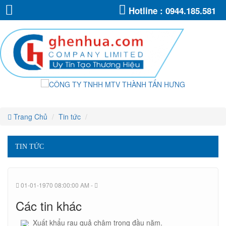
CÔNG
CÔNG
CÔNG
CÔNG
CÔNG
CÔNG
Hotline :
0944.185.581
TY
TY
TY
TY
TNHH
TNHH
TY
TY
TNHH
MTV
MTV
TNHH
THÀNH
MTV
THÀNH
TNHH
TẤN
TNHH
THÀNH
TẤN
MTV
HƯNG
HƯNG
TẤN
MTV
THÀNH
HƯNG
MTV
TẤN
THÀNH
THÀNH
HƯNG
TẤN
TẤN
HƯNG
Trang Chủ
Tin tức
HƯNG
TIN TỨC
01-01-1970 08:00:00 AM -
Các tin khác
Xuất khẩu rau quả chậm trong đầu năm.