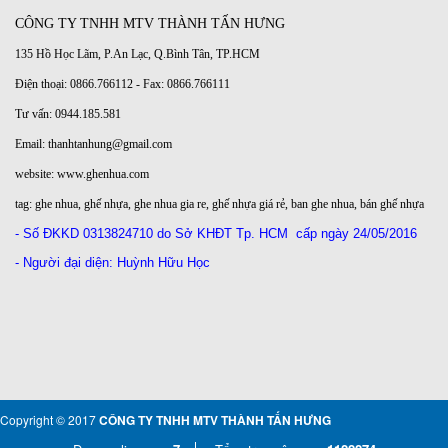
CÔNG TY TNHH MTV THÀNH TẤN HƯNG
135 Hồ Học Lãm, P.An Lạc, Q.Bình Tân, TP.HCM
Điện thoại: 0866.766112 - Fax: 0866.766111
Tư vấn: 0944.185.581
Email: thanhtanhung@gmail.com
website:
www.ghenhua.com
tag:
ghe nhua
,
ghế nhựa
,
ghe nhua gia re
,
ghế nhựa giá rẻ
,
ban ghe nhua
,
bán ghế nhựa
- Số ĐKKD
0313824710 do Sở KHĐT Tp. HCM
cấp ngày 24/05/2016
- Người đại diện: Huỳnh Hữu Học
Copyright © 2017
CÔNG TY TNHH MTV THÀNH TẤN HƯNG