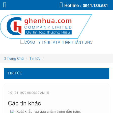
CÔNG
CÔNG
CÔNG
CÔNG
CÔNG
CÔNG
Hotline :
0944.185.581
TY
TY
TY
TY
TNHH
TNHH
TY
TY
TNHH
MTV
MTV
TNHH
THÀNH
MTV
THÀNH
TNHH
TẤN
TNHH
THÀNH
TẤN
MTV
HƯNG
HƯNG
TẤN
MTV
THÀNH
HƯNG
MTV
TẤN
THÀNH
THÀNH
HƯNG
TẤN
TẤN
HƯNG
Trang Chủ
Tin tức
HƯNG
TIN TỨC
01-01-1970 08:00:00 AM -
Các tin khác
Xuất khẩu rau quả chậm trong đầu năm.