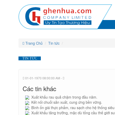
CÔNG
CÔNG
CÔNG
CÔNG
CÔNG
CÔNG
TY
TY
TY
TY
TNHH
TNHH
TY
TY
TNHH
MTV
MTV
TNHH
THÀNH
MTV
THÀNH
TNHH
TẤN
TNHH
THÀNH
TẤN
MTV
HƯNG
HƯNG
TẤN
MTV
THÀNH
HƯNG
MTV
TẤN
THÀNH
THÀNH
HƯNG
Trang Chủ
Tin tức
TẤN
TẤN
HƯNG
TIN TỨC
HƯNG
01-01-1970 08:00:00 AM -
Các tin khác
Xuất khẩu rau quả chậm trong đầu năm.
Kết nối chuổi sản xuất, cung ứng bền vững.
Bình ổn giá thực phẩm, rau sạch cho hệ thống siêu 
Xuất khẩu tăng trưởng, mặc dù tổng cầu thế giới su