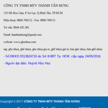
CÔNG TY TNHH MTV THÀNH TẤN HƯNG
135 Hồ Học Lãm, P.An Lạc, Q.Bình Tân, TP.HCM
Điện thoại: 0866.766112 - Fax: 0866.766111
Tư vấn: 0944.185.581
Email: thanhtanhung@gmail.com
website:
www.ghenhua.com
tag:
ghe nhua
,
ghế nhựa
,
ghe nhua gia re
,
ghế nhựa giá rẻ
,
ban ghe nhua
,
bán ghế nhựa
- Số ĐKKD
0313824710 do Sở KHĐT Tp. HCM
cấp ngày 24/05/2016
- Người đại diện: Huỳnh Hữu Học
Copyright © 2017
CÔNG TY TNHH MTV THÀNH TẤN HƯNG