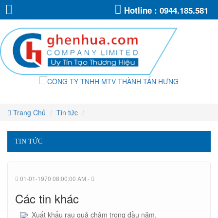
CÔNG
CÔNG
CÔNG
CÔNG
CÔNG
CÔNG
Hotline :
0944.185.581
TY
TY
TY
TY
TNHH
TNHH
TY
TY
TNHH
MTV
MTV
TNHH
THÀNH
MTV
THÀNH
TNHH
TẤN
TNHH
THÀNH
TẤN
MTV
HƯNG
HƯNG
TẤN
MTV
THÀNH
HƯNG
MTV
TẤN
THÀNH
THÀNH
HƯNG
TẤN
TẤN
HƯNG
Trang Chủ
Tin tức
HƯNG
TIN TỨC
01-01-1970 08:00:00 AM -
Các tin khác
Xuất khẩu rau quả chậm trong đầu năm.