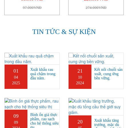
97.000VNĐ
274.000VNĐ
TIN TỨC & SỰ KIỆN
Xuất khẩu rau
Kết nối chuổi sản
01
21
quả chậm trong
xuất, cung ứng
04
10
đầu năm.
bền vững.
2025
2024
Bình ổn giá thực
09
phẩm, rau sạch
Xuất khẩu tăng
20
09
cho hệ thống siêu
trưởng, mặc dù
thị