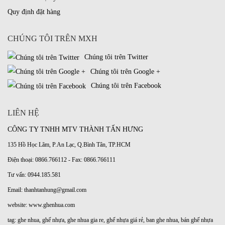
Quy định đặt hàng
CHÚNG TÔI TRÊN MXH
Chúng tôi trên Twitter
Chúng tôi trên Google +
Chúng tôi trên Facebook
LIÊN HỆ
CÔNG TY TNHH MTV THÀNH TẤN HƯNG
135 Hồ Học Lãm, P.An Lạc, Q.Bình Tân, TP.HCM
Điện thoại: 0866.766112 - Fax: 0866.766111
Tư vấn: 0944.185.581
Email: thanhtanhung@gmail.com
website:
www.ghenhua.com
tag:
ghe nhua
,
ghế nhựa
,
ghe nhua gia re
,
ghế nhựa giá rẻ
,
ban ghe nhua
,
bán ghế nhựa