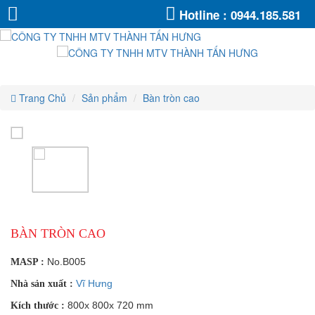
Bàn
Bàn
Bàn
Bàn
Bàn
Bàn
Hotline :
0944.185.581
tròn
tròn
tròn
tròn
cao
cao
tròn
tròn
cao
cao
cao
cao
Trang Chủ
Sản phẩm
Bàn tròn cao
BÀN TRÒN CAO
No.B005
MASP :
Vĩ Hưng
Nhà sản xuất :
800x 800x 720 mm
Kích thước :