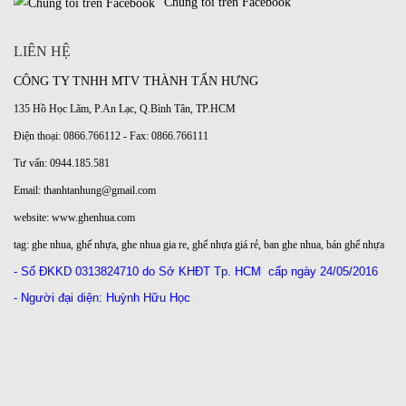
Chúng tôi trên Facebook
LIÊN HỆ
CÔNG TY TNHH MTV THÀNH TẤN HƯNG
135 Hồ Học Lãm, P.An Lạc, Q.Bình Tân, TP.HCM
Điện thoại: 0866.766112 - Fax: 0866.766111
Tư vấn: 0944.185.581
Email: thanhtanhung@gmail.com
website:
www.ghenhua.com
tag:
ghe nhua
,
ghế nhựa
,
ghe nhua gia re
,
ghế nhựa giá rẻ
,
ban ghe nhua
,
bán ghế nhựa
- Số ĐKKD
0313824710 do Sở KHĐT Tp. HCM
cấp ngày 24/05/2016
- Người đại diện: Huỳnh Hữu Học