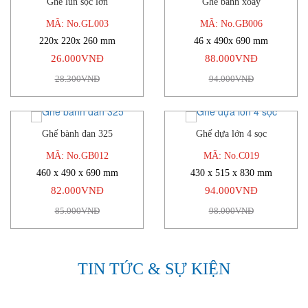
Ghế lùn sọc lớn
Ghế bành xoay
-8%
-6%
MÃ: No.GL003
MÃ: No.GB006
220x 220x 260 mm
46 x 490x 690 mm
26.000VNĐ
88.000VNĐ
28.300VNĐ
94.000VNĐ
Ghế bành đan 325
Ghế dựa lớn 4 sọc
-4%
-4%
MÃ: No.GB012
MÃ: No.C019
460 x 490 x 690 mm
430 x 515 x 830 mm
82.000VNĐ
94.000VNĐ
85.000VNĐ
98.000VNĐ
TIN TỨC & SỰ KIỆN