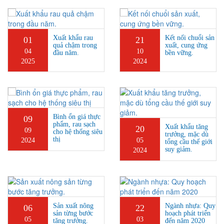
Xuất khẩu rau
Kết nối chuổi sản
01
21
quả chậm trong
xuất, cung ứng
04
10
đầu năm.
bền vững.
2025
2024
Bình ổn giá thực
09
phẩm, rau sạch
Xuất khẩu tăng
20
09
cho hệ thống siêu
trưởng, mặc dù
thị
2024
05
tổng cầu thế giới
suy giảm.
2024
Sản xuất nông
Ngành nhựa: Quy
06
22
sản từng bước
hoạch phát triển
05
03
tăng trưởng.
đến năm 2020