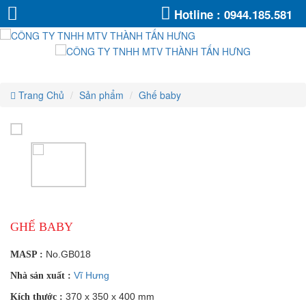
Ghế
Ghế
Ghế
Ghế
Ghế
Ghế
Hotline :
0944.185.581
baby
baby
baby
baby
baby
baby
Trang Chủ
Sản phẩm
Ghế baby
GHẾ BABY
No.GB018
MASP :
Vĩ Hưng
Nhà sản xuất :
370 x 350 x 400 mm
Kích thước :