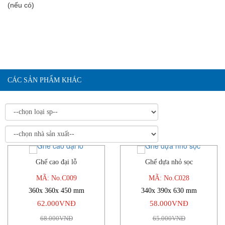
(nếu có)
CÁC SẢN PHẨM KHÁC
Ghế cao đại lỗ
Ghế dựa nhỏ sọc
-9%
-11%
MÃ: No.C009
MÃ: No.C028
360x 360x 450 mm
340x 390x 630 mm
62.000VNĐ
58.000VNĐ
68.000VNĐ
65.000VNĐ