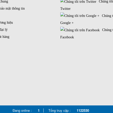
 chung
Chúng tôi
bảo mật thông tin
Twitter
Chúng t
ương hiệu
Google +
đại lý
Chúng t
t hàng
Facebook
Đang online :
1
Tổng truy cập :
1122530