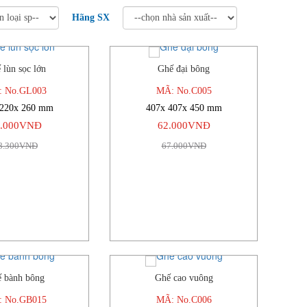
Hãng SX
 lùn sọc lớn
Ghế đại bông
-8%
-7%
 No.GL003
MÃ: No.C005
 220x 260 mm
407x 407x 450 mm
6.000VNĐ
62.000VNĐ
8.300VNĐ
67.000VNĐ
 bành bông
Ghế cao vuông
-6%
-6%
 No.GB015
MÃ: No.C006