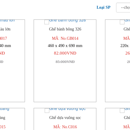
Loại SP
àu lớn
Ghế bành bông 326
Ghế
-6%
-4%
B017
MÃ: No.GB014
MÃ:
740 mm
460 x 490 x 690 mm
220x
NĐ
82.000VNĐ
2
NĐ
85.000VNĐ
2
àng
Ghế dựa vuông sọc
Ghế
-5%
-4%
015
MÃ: No.C016
MÃ: