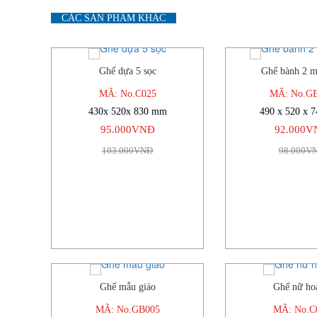
CÁC SẢN PHẨM KHÁC
Ghế dựa 5 sọc
Ghế bành 2 m
-8%
MÃ: No.C025
MÃ: No.G
430x 520x 830 mm
490 x 520 x 
95.000VNĐ
92.000V
103.000VNĐ
98.000V
Ghế mẫu giáo
Ghế nữ ho
-4%
MÃ: No.GB005
MÃ: No.C