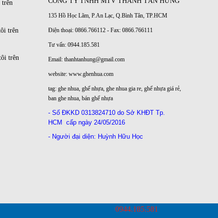
CÔNG TY TNHH MTV THÀNH TẤN HƯNG
 trên
135 Hồ Học Lãm, P.An Lạc, Q.Bình Tân, TP.HCM
ôi trên
Điện thoại: 0866.766112 - Fax: 0866.766111
Tư vấn: 0944.185.581
ôi trên
Email: thanhtanhung@gmail.com
website:
www.ghenhua.com
tag:
ghe nhua
,
ghế nhựa
,
ghe nhua gia re
,
ghế nhựa giá rẻ
,
ban ghe nhua
,
bán ghế nhựa
- Số ĐKKD
0313824710 do Sở KHĐT Tp.
HCM
cấp ngày 24/05/2016
- Người đại diện: Huỳnh Hữu Học
0944.185.581