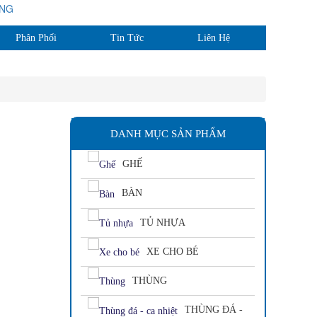
0944.185.581
Phân Phối
Tin Tức
Liên Hệ
DANH MỤC SẢN PHẨM
GHẾ
BÀN
TỦ NHỰA
XE CHO BÉ
THÙNG
THÙNG ĐÁ -