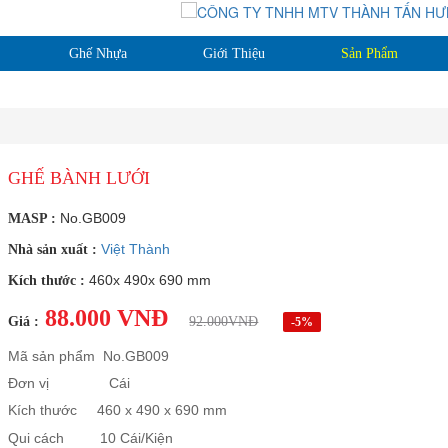
Ghế Nhựa
Giới Thiệu
Sản Phẩm
GHẾ BÀNH LƯỚI
No.GB009
MASP :
Việt Thành
Nhà sản xuất :
460x 490x 690 mm
Kích thước :
88.000 VNĐ
Giá :
92.000VNĐ
-5%
Mã sản phẩm No.GB009
Đơn vị Cái
Kích thước 460 x 490 x 690 mm
Qui cách 10 Cái/Kiện