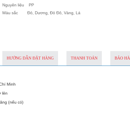
Nguyên liệu PP
Màu sắc Đỏ, Dương, Đỏ Đô, Vàng, Lá
HƯỚNG DẪN ĐẶT HÀNG
THANH TOÁN
BẢO H
Chí Minh
ở lên
tăng (nếu có)