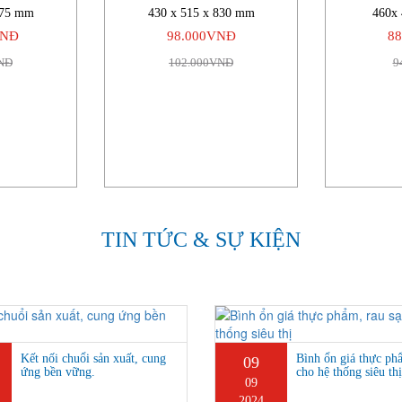
875 mm
430 x 515 x 830 mm
460x
VNĐ
98.000VNĐ
8
NĐ
102.000VNĐ
9
TIN TỨC & SỰ KIỆN
Kết nối chuổi sản xuất, cung
Bình ổn giá thực ph
09
ứng bền vững.
cho hệ thống siêu thị
09
2024