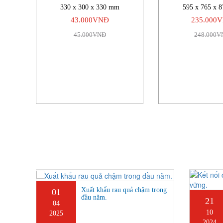
330 x 300 x 330 mm
595 x 765 x 
43.000VNĐ
235.000
45.000VNĐ
248.000V
Xuất khẩu rau quả chậm trong
01
đầu năm.
21
04
10
2025
2024