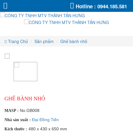
Ghế
Ghế
Ghế
Ghế
Ghế
Ghế
Hotline :
0944.185.581
bành
bành
bành
bành
nhỏ
nhỏ
bành
bành
nhỏ
nhỏ
nhỏ
nhỏ
Trang Chủ
Sản phẩm
Ghế bành nhỏ
GHẾ BÀNH NHỎ
No.GB008
MASP :
Đại Đồng Tiến
Nhà sản xuất :
480 x 430 x 650 mm
Kích thước :