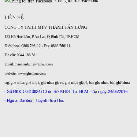
Chúng tôi trên Facebook
LIÊN HỆ
CÔNG TY TNHH MTV THÀNH TẤN HƯNG
135 Hồ Học Lãm, P.An Lạc, Q.Bình Tân, TP.HCM
Điện thoại: 0866.766112 - Fax: 0866.766111
Tư vấn: 0944.185.581
Email: thanhtanhung@gmail.com
website:
www.ghenhua.com
tag:
ghe nhua
,
ghế nhựa
,
ghe nhua gia re
,
ghế nhựa giá rẻ
,
ban ghe nhua
,
bán ghế nhựa
- Số ĐKKD
0313824710 do Sở KHĐT Tp. HCM
cấp ngày 24/05/2016
- Người đại diện: Huỳnh Hữu Học