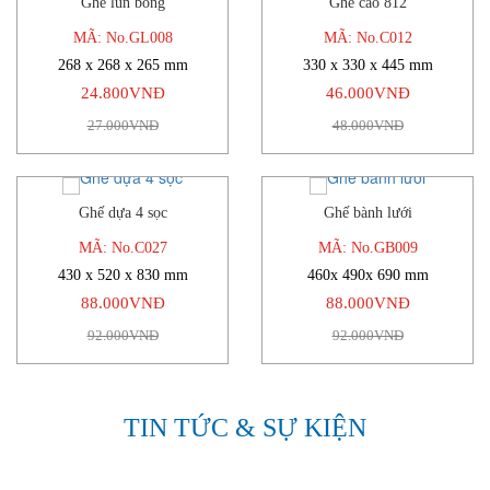
Ghế lùn bông
Ghế cao 812
-8%
-4%
MÃ: No.GL008
MÃ: No.C012
268 x 268 x 265 mm
330 x 330 x 445 mm
24.800VNĐ
46.000VNĐ
27.000VNĐ
48.000VNĐ
Ghế dựa 4 sọc
Ghế bành lưới
-4%
-4%
MÃ: No.C027
MÃ: No.GB009
430 x 520 x 830 mm
460x 490x 690 mm
88.000VNĐ
88.000VNĐ
92.000VNĐ
92.000VNĐ
TIN TỨC & SỰ KIỆN