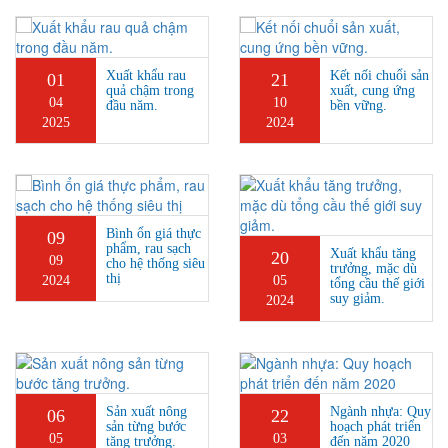
Xuất khẩu rau
Kết nối chuổi sản
01
21
quả chậm trong
xuất, cung ứng
04
10
đầu năm.
bền vững.
2025
2024
Bình ổn giá thực
09
phẩm, rau sạch
Xuất khẩu tăng
20
09
cho hệ thống siêu
trưởng, mặc dù
thị
2024
05
tổng cầu thế giới
suy giảm.
2024
Sản xuất nông
Ngành nhựa: Quy
06
22
sản từng bước
hoạch phát triển
05
03
tăng trưởng.
đến năm 2020