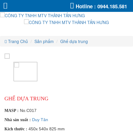
Ghế
Ghế
Ghế
Ghế
Ghế
Ghế
Hotline :
0944.185.581
dựa
dựa
dựa
dựa
trung
trung
dựa
dựa
trung
trung
trung
trung
Trang Chủ
Sản phẩm
Ghế dựa trung
GHẾ DỰA TRUNG
No.C017
MASP :
Duy Tân
Nhà sản xuất :
450x 540x 825 mm
Kích thước :