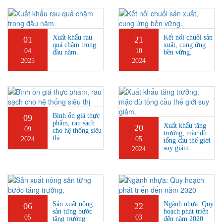
Xuất khẩu rau
Kết nối chuổi sản
01
21
quả chậm trong
xuất, cung ứng
04
10
đầu năm.
bền vững.
2025
2024
Bình ổn giá thực
09
phẩm, rau sạch
Xuất khẩu tăng
20
09
cho hệ thống siêu
trưởng, mặc dù
thị
2024
05
tổng cầu thế giới
suy giảm.
2024
Sản xuất nông
Ngành nhựa: Quy
06
22
sản từng bước
hoạch phát triển
05
03
tăng trưởng.
đến năm 2020