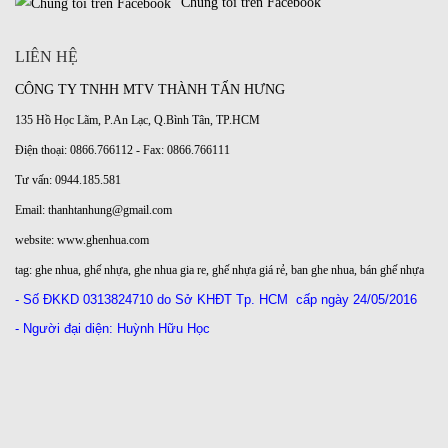
Chúng tôi trên Facebook
LIÊN HỆ
CÔNG TY TNHH MTV THÀNH TẤN HƯNG
135 Hồ Học Lãm, P.An Lạc, Q.Bình Tân, TP.HCM
Điện thoại: 0866.766112 - Fax: 0866.766111
Tư vấn: 0944.185.581
Email: thanhtanhung@gmail.com
website:
www.ghenhua.com
tag:
ghe nhua
,
ghế nhựa
,
ghe nhua gia re
,
ghế nhựa giá rẻ
,
ban ghe nhua
,
bán ghế nhựa
- Số ĐKKD
0313824710 do Sở KHĐT Tp. HCM
cấp ngày 24/05/2016
- Người đại diện: Huỳnh Hữu Học