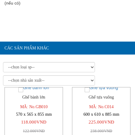
(nếu có)
CÁC SẢN PHẨM KHÁC
Ghế bành lớn
Ghế tựa vuông
-3%
-5%
MÃ: No.GB010
MÃ: No.C014
570 x 565 x 855 mm
600 x 610 x 885 mm
118.000VNĐ
225.000VNĐ
122.000VNĐ
238.000VNĐ