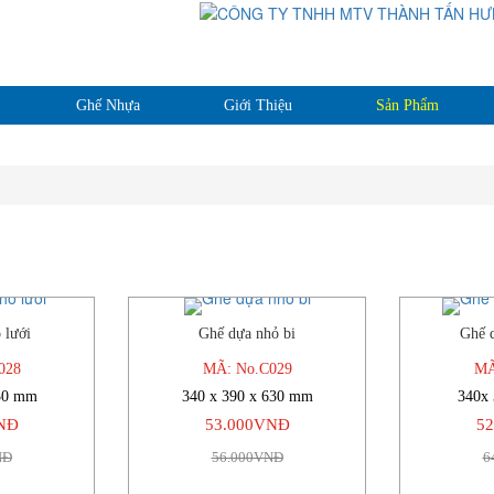
Ghế Nhựa
Giới Thiệu
Sản Phẩm
 lưới
Ghế dựa nhỏ bi
Ghế 
-6%
-5%
028
MÃ: No.C029
MÃ
30 mm
340 x 390 x 630 mm
340x
NĐ
53.000VNĐ
5
NĐ
56.000VNĐ
6