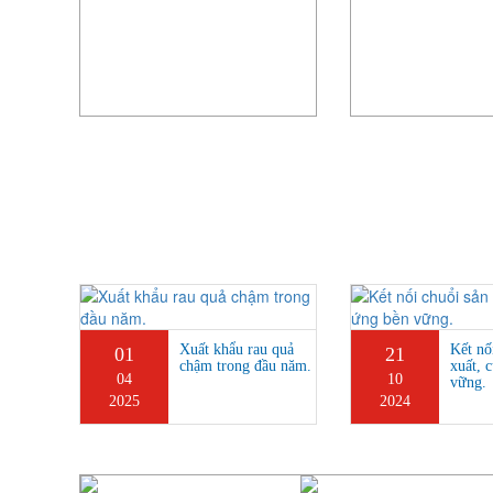
hút
Xuất khẩu rau quả
Kết nố
01
21
i thị
chậm trong đầu năm.
xuất, 
04
10
 quận 4
vững.
2025
2024