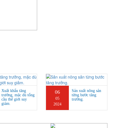
Xuất khẩu tăng
Sản xuất nông sản
06
2
trưởng, mặc dù tổng
từng bước tăng
05
0
cầu thế giới suy
trưởng.
giảm.
2024
20