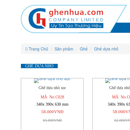
Ghế
Ghế
Ghế
Ghế
Ghế
Ghế
dựa
dựa
dựa
dựa
nhỏ
nhỏ
dựa
dựa
nhỏ
nhỏ
nhỏ
nhỏ
Trang Chủ
Sản phẩm
Ghế
Ghế dựa nhỏ
GHẾ DỰA NHỎ
Ghế dựa nhỏ sọc
Ghế dựa nhỏ
-11%
MÃ: No.C028
MÃ: No.C
340x 390x 630 mm
340x 390x 6
58.000VNĐ
58.000V
65.000VNĐ
62.000V