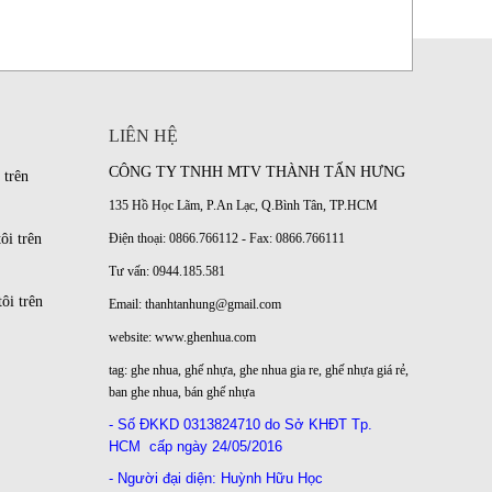
LIÊN HỆ
CÔNG TY TNHH MTV THÀNH TẤN HƯNG
 trên
135 Hồ Học Lãm, P.An Lạc, Q.Bình Tân, TP.HCM
ôi trên
Điện thoại: 0866.766112 - Fax: 0866.766111
Tư vấn: 0944.185.581
ôi trên
Email: thanhtanhung@gmail.com
website:
www.ghenhua.com
tag:
ghe nhua
,
ghế nhựa
,
ghe nhua gia re
,
ghế nhựa giá rẻ
,
ban ghe nhua
,
bán ghế nhựa
- Số ĐKKD
0313824710 do Sở KHĐT Tp.
HCM
cấp ngày 24/05/2016
- Người đại diện: Huỳnh Hữu Học