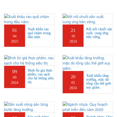
Xuất khẩu rau
Kết nối chuổi sản
01
21
quả chậm trong
xuất, cung ứng
04
10
đầu năm.
bền vững.
2025
2024
Bình ổn giá thực
09
phẩm, rau sạch
Xuất khẩu tăng
20
09
cho hệ thống siêu
trưởng, mặc dù
thị
2024
05
tổng cầu thế giới
suy giảm.
2024
Sản xuất nông
Ngành nhựa: Quy