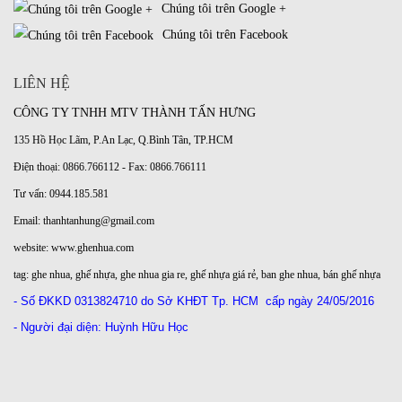
Chúng tôi trên Google +
Chúng tôi trên Facebook
LIÊN HỆ
CÔNG TY TNHH MTV THÀNH TẤN HƯNG
135 Hồ Học Lãm, P.An Lạc, Q.Bình Tân, TP.HCM
Điện thoại: 0866.766112 - Fax: 0866.766111
Tư vấn: 0944.185.581
Email: thanhtanhung@gmail.com
website:
www.ghenhua.com
tag:
ghe nhua
,
ghế nhựa
,
ghe nhua gia re
,
ghế nhựa giá rẻ
,
ban ghe nhua
,
bán ghế nhựa
- Số ĐKKD
0313824710 do Sở KHĐT Tp. HCM
cấp ngày 24/05/2016
- Người đại diện: Huỳnh Hữu Học