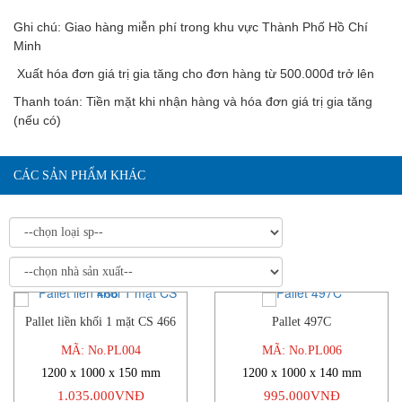
Ghi chú: Giao hàng miễn phí trong khu vực Thành Phố Hồ Chí
Minh
Xuất hóa đơn giá trị gia tăng cho đơn hàng từ 500.000đ trở lên
Thanh toán: Tiền mặt khi nhận hàng và hóa đơn giá trị gia tăng
(nếu có)
CÁC SẢN PHẨM KHÁC
Pallet liền khối 1 mặt CS 466
Pallet 497C
-3%
-5%
MÃ: No.PL004
MÃ: No.PL006
1200 x 1000 x 150 mm
1200 x 1000 x 140 mm
1.035.000VNĐ
995.000VNĐ