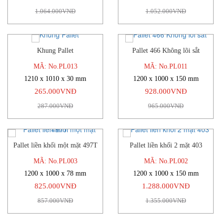
1.064.000VNĐ
1.052.000VNĐ
Khung Pallet
Pallet 466 Không lõi sắt
-8%
-4%
MÃ: No.PL013
MÃ: No.PL011
1210 x 1010 x 30 mm
1200 x 1000 x 150 mm
265.000VNĐ
928.000VNĐ
287.000VNĐ
965.000VNĐ
Pallet liền khối một mặt 497T
Pallet liền khối 2 mặt 403
-4%
-5%
MÃ: No.PL003
MÃ: No.PL002
1200 x 1000 x 78 mm
1200 x 1000 x 150 mm
825.000VNĐ
1.288.000VNĐ
857.000VNĐ
1.355.000VNĐ