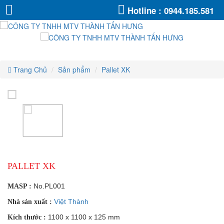
Pallet
Pallet
Pallet
Pallet
Pallet
Pallet
Hotline :
0944.185.581
XK
XK
XK
XK
XK
XK
Trang Chủ
Sản phẩm
Pallet XK
PALLET XK
No.PL001
MASP :
Việt Thành
Nhà sản xuất :
1100 x 1100 x 125 mm
Kích thước :