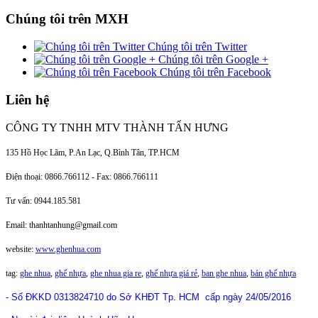
Chúng tôi trên MXH
Chúng tôi trên Twitter
Chúng tôi trên Google +
Chúng tôi trên Facebook
Liên hệ
CÔNG TY TNHH MTV THÀNH TẤN HƯNG
135 Hồ Học Lãm, P.An Lạc, Q.Bình Tân, TP.HCM
Điện thoại: 0866.766112 - Fax: 0866.766111
Tư vấn: 0944.185.581
Email: thanhtanhung@gmail.com
website:
www.ghenhua.com
tag:
ghe nhua
,
ghế nhựa
,
ghe nhua gia re
,
ghế nhựa giá rẻ
,
ban ghe nhua
,
bán ghế nhựa
- Số ĐKKD
0313824710 do Sở KHĐT Tp. HCM
cấp ngày 24/05/2016