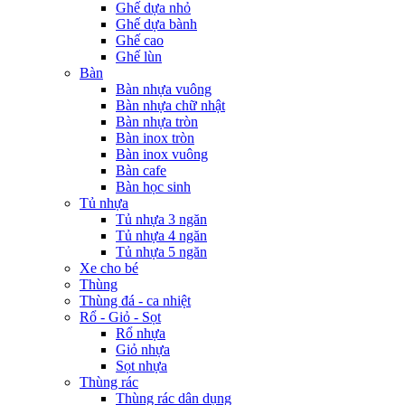
Ghế dựa nhỏ
Ghế dựa bành
Ghế cao
Ghế lùn
Bàn
Bàn nhựa vuông
Bàn nhựa chữ nhật
Bàn nhựa tròn
Bàn inox tròn
Bàn inox vuông
Bàn cafe
Bàn học sinh
Tủ nhựa
Tủ nhựa 3 ngăn
Tủ nhựa 4 ngăn
Tủ nhựa 5 ngăn
Xe cho bé
Thùng
Thùng đá - ca nhiệt
Rổ - Giỏ - Sọt
Rổ nhựa
Giỏ nhựa
Sọt nhựa
Thùng rác
Thùng rác dân dụng