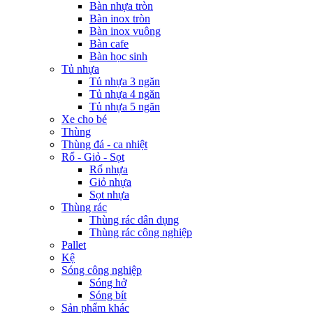
Bàn nhựa tròn
Bàn inox tròn
Bàn inox vuông
Bàn cafe
Bàn học sinh
Tủ nhựa
Tủ nhựa 3 ngăn
Tủ nhựa 4 ngăn
Tủ nhựa 5 ngăn
Xe cho bé
Thùng
Thùng đá - ca nhiệt
Rổ - Giỏ - Sọt
Rổ nhựa
Giỏ nhựa
Sọt nhựa
Thùng rác
Thùng rác dân dụng
Thùng rác công nghiệp
Pallet
Kệ
Sóng công nghiệp
Sóng hở
Sóng bít
Sản phẩm khác