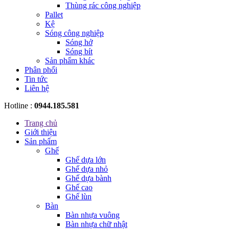
Thùng rác công nghiệp
Pallet
Kệ
Sóng công nghiệp
Sóng hở
Sóng bít
Sản phẩm khác
Phân phối
Tin tức
Liên hệ
Hotline :
0944.185.581
Trang chủ
Giới thiệu
Sản phẩm
Ghế
Ghế dựa lớn
Ghế dựa nhỏ
Ghế dựa bành
Ghế cao
Ghế lùn
Bàn
Bàn nhựa vuông
Bàn nhựa chữ nhật