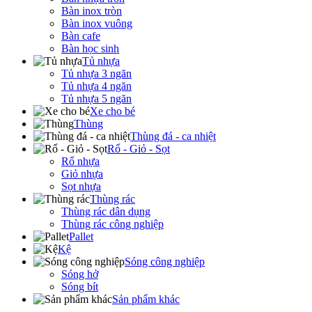
Bàn inox tròn
Bàn inox vuông
Bàn cafe
Bàn học sinh
Tủ nhựa
Tủ nhựa 3 ngăn
Tủ nhựa 4 ngăn
Tủ nhựa 5 ngăn
Xe cho bé
Thùng
Thùng đá - ca nhiệt
Rổ - Giỏ - Sọt
Rổ nhựa
Giỏ nhựa
Sọt nhựa
Thùng rác
Thùng rác dân dụng
Thùng rác công nghiệp
Pallet
Kệ
Sóng công nghiệp
Sóng hở
Sóng bít
Sản phẩm khác