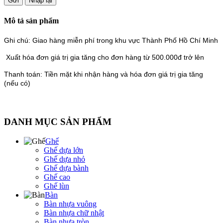
Mô tả sản phẩm
Ghi chú: Giao hàng miễn phí trong khu vực Thành Phố Hồ Chí Minh
Xuất hóa đơn giá trị gia tăng cho đơn hàng từ 500.000đ trở lên
Thanh toán: Tiền mặt khi nhận hàng và hóa đơn giá trị gia tăng
(nếu có)
DANH MỤC SẢN PHẨM
Ghế
Ghế dựa lớn
Ghế dựa nhỏ
Ghế dựa bành
Ghế cao
Ghế lùn
Bàn
Bàn nhựa vuông
Bàn nhựa chữ nhật
Bàn nhựa tròn