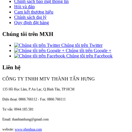
Chính sách bảo mật thông tin
Hỏi và đáp
Cam kết thương hiệu
Chính sách đại lý
Quy định đặt hàng
Chúng tôi trên MXH
Chúng tôi trên Twitter
Chúng tôi trên Google +
Chúng tôi trên Facebook
Liên hệ
CÔNG TY TNHH MTV THÀNH TẤN HƯNG
135 Hồ Học Lãm, P.An Lạc, Q.Bình Tân, TP.HCM
Điện thoại: 0866.766112 - Fax: 0866.766111
Tư vấn: 0944.185.581
Email: thanhtanhung@gmail.com
website:
www.ghenhua.com