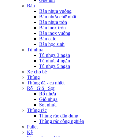
Ghế lùn
Bàn
Bàn nhựa vuông
Bàn nhựa chữ nhật
Bàn nhựa tròn
Bàn inox tròn
Bàn inox vuông
Bàn cafe
Bàn học sinh
Tủ nhựa
Tủ nhựa 3 ngăn
Tủ nhựa 4 ngăn
Tủ nhựa 5 ngăn
Xe cho bé
Thùng
Thùng đá - ca nhiệt
Rổ - Giỏ - Sọt
Rổ nhựa
Giỏ nhựa
Sọt nhựa
Thùng rác
Thùng rác dân dụng
Thùng rác công nghiệp
Pallet
Kệ