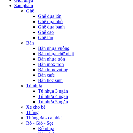
Giới thiệu
Sản phẩm
Ghế
Ghế dựa lớn
Ghế dựa nhỏ
Ghế dựa bành
Ghế cao
Ghế lùn
Bàn
Bàn nhựa vuông
Bàn nhựa chữ nhật
Bàn nhựa tròn
Bàn inox tròn
Bàn inox vuông
Bàn cafe
Bàn học sinh
Tủ nhựa
Tủ nhựa 3 ngăn
Tủ nhựa 4 ngăn
Tủ nhựa 5 ngăn
Xe cho bé
Thùng
Thùng đá - ca nhiệt
Rổ - Giỏ - Sọt
Rổ nhựa