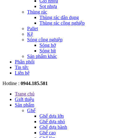
Giỏ nhựa
Sọt nhựa
Thùng rác
Thùng rác dân dụng
Thùng rác công nghiệp
Pallet
Kệ
Sóng công nghiệp
Sóng hở
Sóng bít
Sản phẩm khác
Phân phối
Tin tức
Liên hệ
Hotline :
0944.185.581
Trang chủ
Giới thiệu
Sản phẩm
Ghế
Ghế dựa lớn
Ghế dựa nhỏ
Ghế dựa bành
Ghế cao