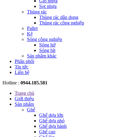
Giỏ nhựa
Sọt nhựa
Thùng rác
Thùng rác dân dụng
Thùng rác công nghiệp
Pallet
Kệ
Sóng công nghiệp
Sóng hở
Sóng bít
Sản phẩm khác
Phân phối
Tin tức
Liên hệ
Hotline :
0944.185.581
Trang chủ
Giới thiệu
Sản phẩm
Ghế
Ghế dựa lớn
Ghế dựa nhỏ
Ghế dựa bành
Ghế cao