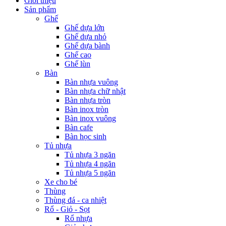
Giới thiệu
Sản phẩm
Ghế
Ghế dựa lớn
Ghế dựa nhỏ
Ghế dựa bành
Ghế cao
Ghế lùn
Bàn
Bàn nhựa vuông
Bàn nhựa chữ nhật
Bàn nhựa tròn
Bàn inox tròn
Bàn inox vuông
Bàn cafe
Bàn học sinh
Tủ nhựa
Tủ nhựa 3 ngăn
Tủ nhựa 4 ngăn
Tủ nhựa 5 ngăn
Xe cho bé
Thùng
Thùng đá - ca nhiệt
Rổ - Giỏ - Sọt
Rổ nhựa