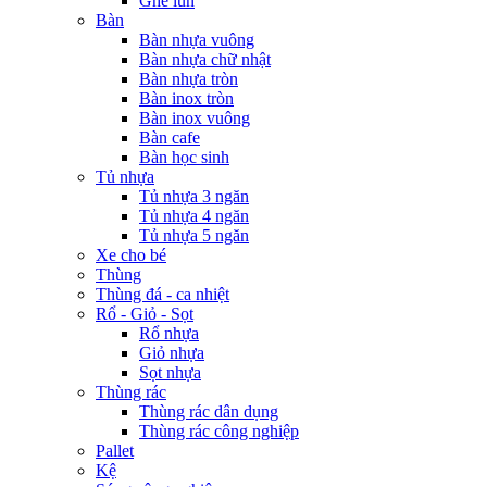
Ghế lùn
Bàn
Bàn nhựa vuông
Bàn nhựa chữ nhật
Bàn nhựa tròn
Bàn inox tròn
Bàn inox vuông
Bàn cafe
Bàn học sinh
Tủ nhựa
Tủ nhựa 3 ngăn
Tủ nhựa 4 ngăn
Tủ nhựa 5 ngăn
Xe cho bé
Thùng
Thùng đá - ca nhiệt
Rổ - Giỏ - Sọt
Rổ nhựa
Giỏ nhựa
Sọt nhựa
Thùng rác
Thùng rác dân dụng
Thùng rác công nghiệp
Pallet
Kệ