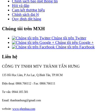
Chính sách bảo mật thông tin
Hỏi và đáp
Cam kết thương hiệu
Chính sách đại lý
Quy định đặt hàng
Chúng tôi trên MXH
Chúng tôi trên Twitter
Chúng tôi trên Google +
Chúng tôi trên Facebook
Liên hệ
CÔNG TY TNHH MTV THÀNH TẤN HƯNG
135 Hồ Học Lãm, P.An Lạc, Q.Bình Tân, TP.HCM
Điện thoại: 0866.766112 - Fax: 0866.766111
Tư vấn: 0944.185.581
Email: thanhtanhung@gmail.com
website:
www.ghenhua.com