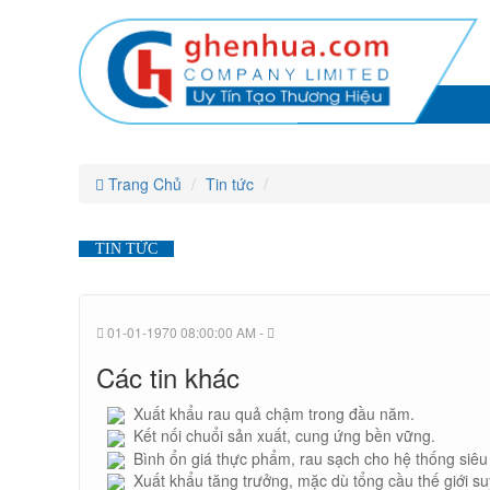
CÔNG
CÔNG
CÔNG
CÔNG
CÔNG
CÔNG
TY
TY
TY
TY
TNHH
TNHH
TY
TY
TNHH
MTV
MTV
TNHH
THÀNH
MTV
THÀNH
TNHH
TẤN
TNHH
THÀNH
TẤN
MTV
HƯNG
HƯNG
TẤN
MTV
THÀNH
HƯNG
MTV
TẤN
THÀNH
THÀNH
HƯNG
Trang Chủ
Tin tức
TẤN
TẤN
HƯNG
TIN TỨC
HƯNG
01-01-1970 08:00:00 AM -
Các tin khác
Xuất khẩu rau quả chậm trong đầu năm.
Kết nối chuổi sản xuất, cung ứng bền vững.
Bình ổn giá thực phẩm, rau sạch cho hệ thống siêu 
Xuất khẩu tăng trưởng, mặc dù tổng cầu thế giới su