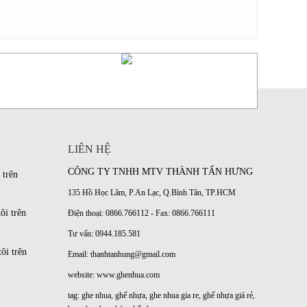
LIÊN HỆ
CÔNG TY TNHH MTV THÀNH TẤN HƯNG
 trên
135 Hồ Học Lãm, P.An Lạc, Q.Bình Tân, TP.HCM
ôi trên
Điện thoại: 0866.766112 - Fax: 0866.766111
Tư vấn: 0944.185.581
ôi trên
Email: thanhtanhung@gmail.com
website:
www.ghenhua.com
tag:
ghe nhua
,
ghế nhựa
,
ghe nhua gia re
,
ghế nhựa giá rẻ
,