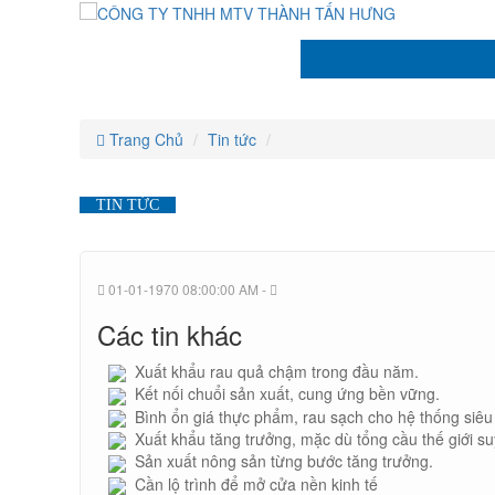
CÔNG
CÔNG
CÔNG
CÔNG
CÔNG
CÔNG
TY
TY
TY
TY
TNHH
TNHH
TY
TY
TNHH
MTV
MTV
TNHH
THÀNH
MTV
THÀNH
TNHH
TẤN
TNHH
THÀNH
TẤN
MTV
HƯNG
HƯNG
TẤN
MTV
THÀNH
HƯNG
MTV
Trang Chủ
Tin tức
TẤN
THÀNH
THÀNH
HƯNG
TẤN
TIN TỨC
TẤN
HƯNG
HƯNG
01-01-1970 08:00:00 AM -
Các tin khác
Xuất khẩu rau quả chậm trong đầu năm.
Kết nối chuổi sản xuất, cung ứng bền vững.
Bình ổn giá thực phẩm, rau sạch cho hệ thống siêu 
Xuất khẩu tăng trưởng, mặc dù tổng cầu thế giới su
Sản xuất nông sản từng bước tăng trưởng.
Cần lộ trình để mở cửa nền kinh tế