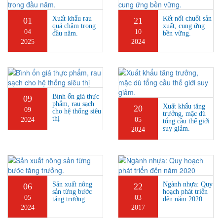
Xuất khẩu rau
Kết nối chuổi sản
01
21
quả chậm trong
xuất, cung ứng
04
10
đầu năm.
bền vững.
2025
2024
Bình ổn giá thực
09
phẩm, rau sạch
Xuất khẩu tăng
20
09
cho hệ thống siêu
trưởng, mặc dù
thị
2024
05
tổng cầu thế giới
suy giảm.
2024
Sản xuất nông
Ngành nhựa: Quy
06
22
sản từng bước
hoạch phát triển
05
03
tăng trưởng.
đến năm 2020
2024
2017