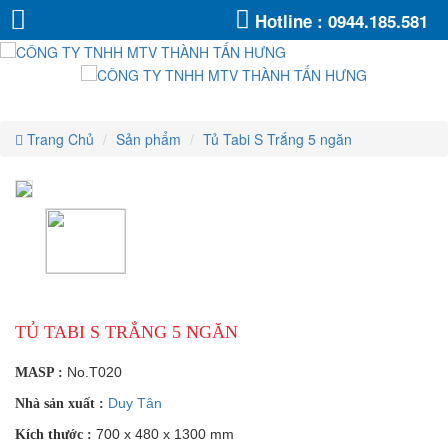
Tủ
Tủ
Tủ
Tủ
Tủ
Tủ
Hotline :
0944.185.581
Tabi
Tabi
Tabi
Tabi
S
S
Tabi
Tabi
S
Trắng
Trắng
S
5
Trắng
5
S
ngăn
S
5
ngăn
Trắng
ngăn
Trắng
5
Trắng
ngăn
5
Trang Chủ
Sản phẩm
Tủ Tabi S Trắng 5 ngăn
5
ngăn
ngăn
TỦ TABI S TRẮNG 5 NGĂN
No.T020
MASP :
Duy Tân
Nhà sản xuất :
700 x 480 x 1300 mm
Kích thước :