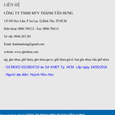
LIÊN HỆ
CÔNG TY TNHH MTV THÀNH TẤN HƯNG
135 Hồ Học Lãm, P.An Lạc, Q.Bình Tân, TP.HCM
Điện thoại: 0866.766112 - Fax: 0866.766111
Tư vấn: 0944.185.581
Email: thanhtanhung@gmail.com
website:
www.ghenhua.com
tag:
ghe nhua
,
ghế nhựa
,
ghe nhua gia re
,
ghế nhựa giá rẻ
,
ban ghe nhua
,
bán ghế nhựa
- Số ĐKKD
0313824710 do Sở KHĐT Tp. HCM
cấp ngày 24/05/2016
- Người đại diện: Huỳnh Hữu Học
Copyright © 2017