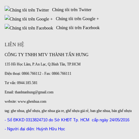
Chúng tôi trên Twitter
Chúng tôi trên Google +
Chúng tôi trên Facebook
LIÊN HỆ
CÔNG TY TNHH MTV THÀNH TẤN HƯNG
135 Hồ Học Lãm, P.An Lạc, Q.Bình Tân, TP.HCM
Điện thoại: 0866.766112 - Fax: 0866.766111
Tư vấn: 0944.185.581
Email: thanhtanhung@gmail.com
website:
www.ghenhua.com
tag:
ghe nhua
,
ghế nhựa
,
ghe nhua gia re
,
ghế nhựa giá rẻ
,
ban ghe nhua
,
bán ghế nhựa
- Số ĐKKD
0313824710 do Sở KHĐT Tp. HCM
cấp ngày 24/05/2016
- Người đại diện: Huỳnh Hữu Học