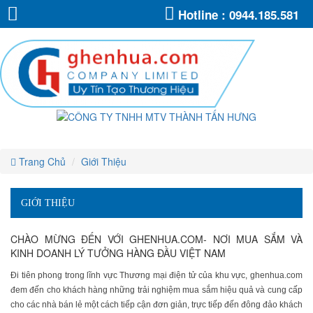
CÔNG
CÔNG
CÔNG
CÔNG
CÔNG
CÔNG
Hotline :
0944.185.581
TY
TY
TY
TY
TNHH
TNHH
TY
TY
TNHH
MTV
MTV
TNHH
THÀNH
MTV
THÀNH
TNHH
TẤN
TNHH
THÀNH
TẤN
MTV
HƯNG
HƯNG
TẤN
MTV
THÀNH
HƯNG
MTV
TẤN
THÀNH
THÀNH
HƯNG
TẤN
TẤN
HƯNG
Trang Chủ
Giới Thiệu
HƯNG
GIỚI THIỆU
CHÀO MỪNG ĐẾN VỚI GHENHUA.COM- NƠI MUA SẮM VÀ
KINH DOANH LÝ TƯỞNG HÀNG ĐẦU VIỆT NAM
Đi tiên phong trong lĩnh vực Thương mại điện tử của khu vực, ghenhua.com
đem đến cho khách hàng những trải nghiệm mua sắm hiệu quả và cung cấp
cho các nhà bán lẻ một cách tiếp cận đơn giản, trực tiếp đến đông đảo khách