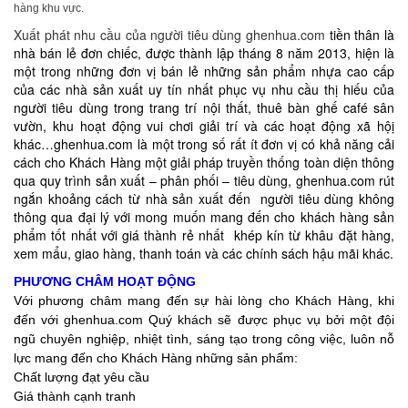
hàng khu vực.
Xuất phát nhu cầu của người tiêu dùng ghenhua.com
tiền thân là
nhà bán lẻ đơn chiếc, được thành lập tháng 8 năm 2013, hiện là
một trong những đơn vị bán lẻ những sản phẩm nhựa cao cấp
của các nhà sản xuất uy tín nhất phục vụ nhu cầu thị hiếu của
người tiêu dùng trong trang trí nội thất, thuê bàn ghế café sân
vườn, khu hoạt động vui chơi giải trí và các hoạt động xã hộị
khác…ghenhua.com là một trong số rất ít đơn vị có khả năng cải
cách cho Khách Hàng một giải pháp truyền thống toàn diện thông
qua quy trình sản xuất – phân phối – tiêu dùng, ghenhua.com rút
ngắn khoảng cách từ nhà sản xuất đến người tiêu dùng không
thông qua đại lý với mong muốn mang đến cho khách hàng sản
phẩm tốt nhất với giá thành rẻ nhất khép kín từ khâu đặt hàng,
xem mẩu, giao hàng, thanh toán và các chính sách hậu mãi khác.
PHƯƠNG CHÂM HOẠT ĐỘNG
Với phương châm mang đến sự hài lòng cho Khách Hàng, khi
đến với ghenhua.com Quý khách sẽ được phục vụ bởi một đội
ngũ chuyên nghiệp, nhiệt tình, sáng tạo trong công việc, luôn nỗ
lực mang đến cho Khách Hàng những sản phẩm:
Chất lượng đạt yêu cầu
Giá thành cạnh tranh